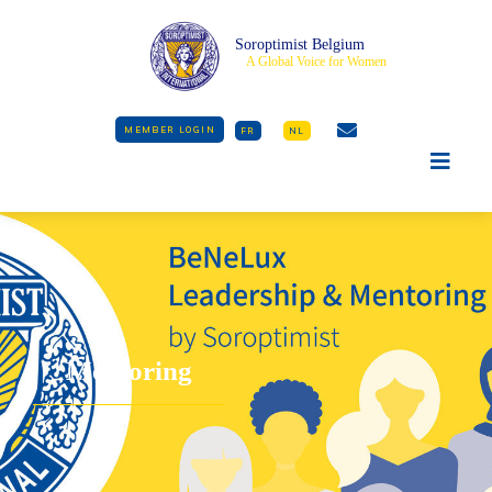
Soroptimist Belgium
A Global Voice for Women
MEMBER LOGIN
FR
NL
Mentoring