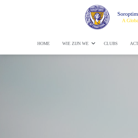
Soroptim
A Globa
HOME
WIE ZIJN WE
CLUBS
ACT