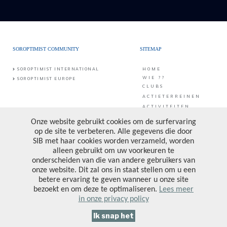
SOROPTIMIST COMMUNITY
SITEMAP
SOROPTIMIST INTERNATIONAL
HOME
WIE ??
SOROPTIMIST EUROPE
CLUBS
ACTIETERREINEN
ACTIVITEITEN
CONTACT
PUBLICATIES &
PROJECTEN
CONTACT
SIB vzw
Middaglijnstraat 10
DONATE
1210 Brussel
PRIVACY POLICY
Bankrekening: BE25 0017 6998 6682
Ondernemingsnummer: 0473.157.090
VOLG ONS
CONTACTEER ONS
© 2026 All rights reserved. Design by
Codalist