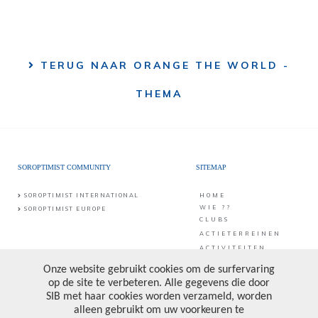
TERUG NAAR ORANGE THE WORLD -
THEMA
SOROPTIMIST COMMUNITY
SITEMAP
SOROPTIMIST INTERNATIONAL
HOME
WIE ??
SOROPTIMIST EUROPE
CLUBS
ACTIETERREINEN
ACTIVITEITEN
CONTACT
PUBLICATIES &
PROJECTEN
CONTACT
SIB vzw
Middaglijnstraat 10
DONATE
1210 Brussel
PRIVACY POLICY
Bankrekening: BE25 0017 6998 6682