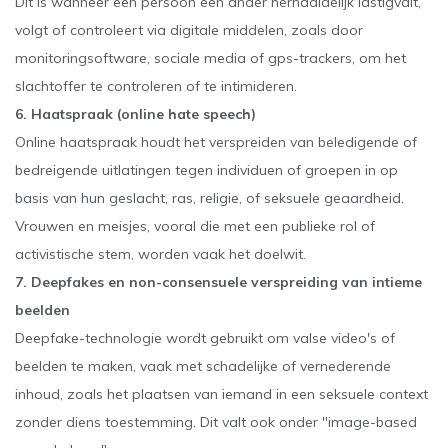
Dit is wanneer een persoon een ander herhaaldelijk lastigvalt,
volgt of controleert via digitale middelen, zoals door
monitoringsoftware, sociale media of gps-trackers, om het
slachtoffer te controleren of te intimideren.
6. Haatspraak (online hate speech)
Online haatspraak houdt het verspreiden van beledigende of
bedreigende uitlatingen tegen individuen of groepen in op
basis van hun geslacht, ras, religie, of seksuele geaardheid.
Vrouwen en meisjes, vooral die met een publieke rol of
activistische stem, worden vaak het doelwit.
7. Deepfakes en non-consensuele verspreiding van intieme
beelden
Deepfake-technologie wordt gebruikt om valse video's of
beelden te maken, vaak met schadelijke of vernederende
inhoud, zoals het plaatsen van iemand in een seksuele context
zonder diens toestemming. Dit valt ook onder "image-based