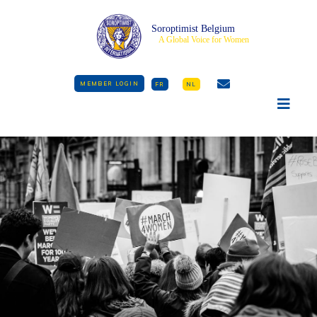
Soroptimist Belgium
A Global Voice for Women
MEMBER LOGIN
FR
NL