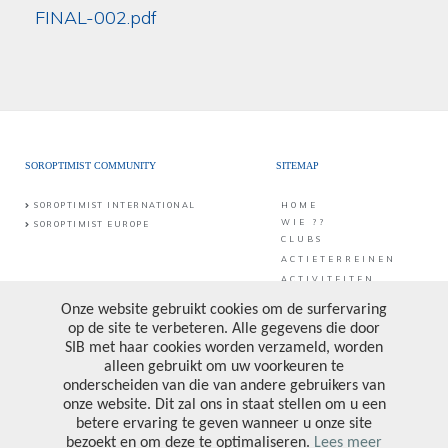
FINAL-002.pdf
SOROPTIMIST COMMUNITY
SITEMAP
SOROPTIMIST INTERNATIONAL
HOME
WIE ??
SOROPTIMIST EUROPE
CLUBS
ACTIETERREINEN
ACTIVITEITEN
CONTACT
PUBLICATIES &
PROJECTEN
CONTACT
SIB vzw
Middaglijnstraat 10
DONATE
1210 Brussel
PRIVACY POLICY
Bankrekening: BE25 0017 6998 6682
Ondernemingsnummer: 0473.157.090
VOLG ONS
CONTACTEER ONS