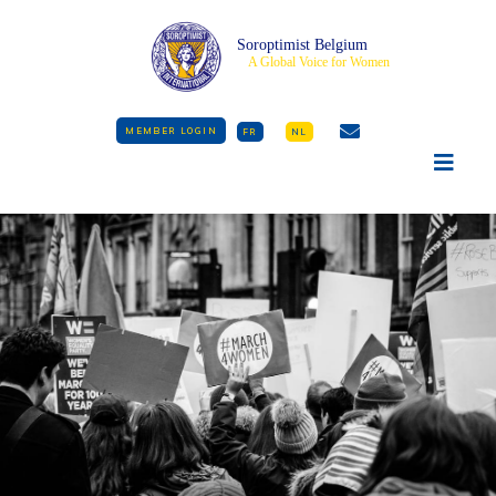
Soroptimist Belgium
A Global Voice for Women
MEMBER LOGIN
FR
NL