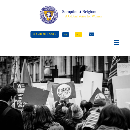
Soroptimist Belgium
A Global Voice for Women
MEMBER LOGIN
FR
NL