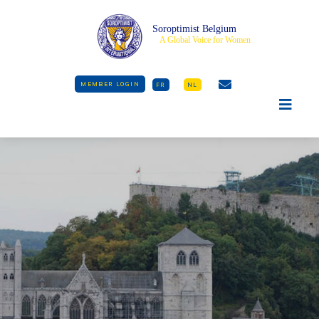
Soroptimist Belgium
A Global Voice for Women
MEMBER LOGIN
FR
NL