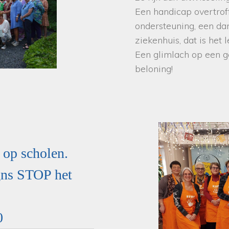
Een handicap overtrof
ondersteuning, een da
ziekenhuis, dat is het l
Een glimlach op een ge
beloning!
 op scholen.
gns STOP het
0