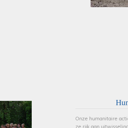
Hum
Onze humanitaire acties
ze rijk aan uitwisselin