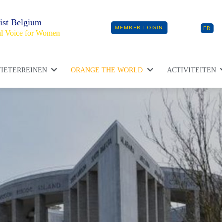
ist Belgium
MEMBER LOGIN
FR
l Voice for Women
IETERREINEN
ORANGE THE WORLD
ACTIVITEITEN