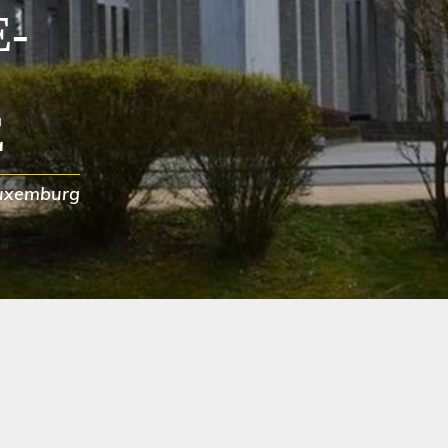
-
E
uxemburg