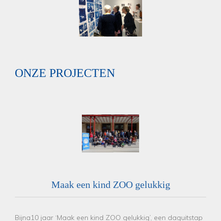
ONZE PROJECTEN
Maak een kind ZOO gelukkig
Bijna10 jaar ‘Maak een kind ZOO gelukkig’, een daguitstap