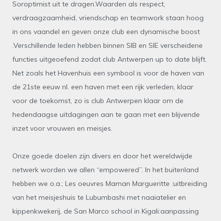
Soroptimist uit te dragen.Waarden als respect,
verdraagzaamheid, vriendschap en teamwork staan hoog
in ons vaandel en geven onze club een dynamische boost
.Verschillende leden hebben binnen SIB en SIE verscheidene
functies uitgeoefend zodat club Antwerpen up to date blijft.
Net zoals het Havenhuis een symbool is voor de haven van
de 21ste eeuw nl. een haven met een rijk verleden, klaar
voor de toekomst, zo is club Antwerpen klaar om de
hedendaagse uitdagingen aan te gaan met een blijvende
inzet voor vrouwen en meisjes.
Onze goede doelen zijn divers en door het wereldwijde
netwerk worden we allen “empowered”. In het buitenland
hebben we o.a.; Les oeuvres Maman Margueritte :uitbreiding
van het meisjeshuis te Lubumbashi met naaiatelier en
kippenkwekerij, de San Marco school in Kigali:aanpassing