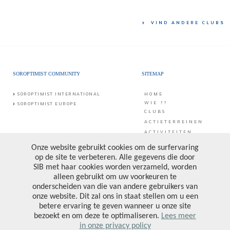
VIND ANDERE CLUBS
SOROPTIMIST COMMUNITY
SITEMAP
SOROPTIMIST INTERNATIONAL
HOME
WIE ??
SOROPTIMIST EUROPE
CLUBS
ACTIETERREINEN
ACTIVITEITEN
CONTACT
PUBLICATIES &
PROJECTEN
CONTACT
SIB vzw
Middaglijnstraat 10
DONATE
1210 Brussel
PRIVACY POLICY
Bankrekening: BE25 0017 6998 6682
Ondernemingsnummer: 0473.157.090
VOLG ONS
CONTACTEER ONS